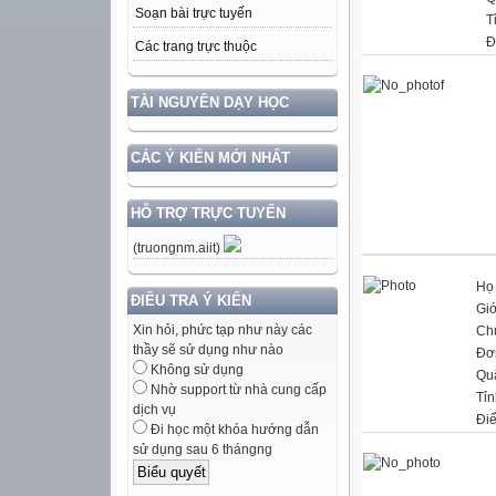
Soạn bài trực tuyến
T
Đ
Các trang trực thuộc
TÀI NGUYÊN DẠY HỌC
CÁC Ý KIẾN MỚI NHẤT
HỖ TRỢ TRỰC TUYẾN
(truongnm.aiit)
Họ 
ĐIỀU TRA Ý KIẾN
Giớ
Xin hỏi, phức tạp như này các
Ch
thầy sẽ sử dụng như nào
Đơn
Không sử dụng
Qu
Nhờ support từ nhà cung cấp
Tỉn
dịch vụ
Đi
Đi học một khóa hướng dẫn
sử dụng sau 6 thángng