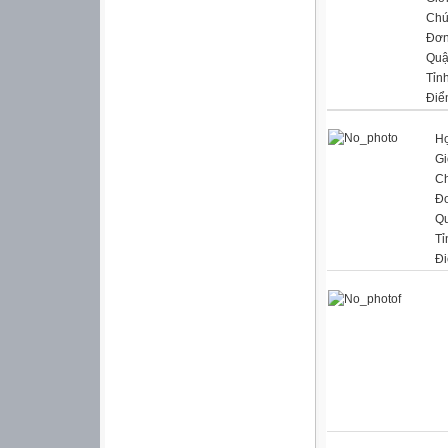
Chứ
Đơn
Quậ
Tỉn
Điể
Họ
Gi
C
Đơ
Q
Tỉ
Đi