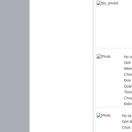
Họ v
Giới 
Webs
Chức
Đơn 
Quận
Tỉnh
Chu
Điểm
Họ và
Giới t
Chức 