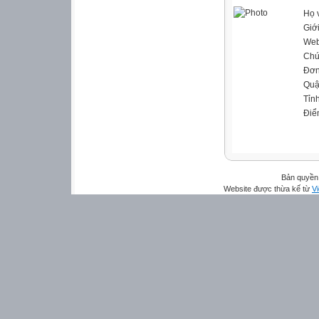
Họ 
Giới
Web
Chứ
Đơn
Quậ
Tỉn
Điể
Bản quyền 
Website được thừa kế từ
Vi