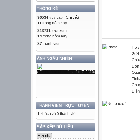
THỐNG KÊ
96534
truy cập (
chi tiết
)
11
trong hôm nay
213731
lượt xem
14
trong hôm nay
87
thành viên
Họ v
Giới 
ẢNH NGẪU NHIÊN
Chứ
Đơn 
Quậ
Tỉnh
Chu
Điểm
THÀNH VIÊN TRỰC TUYẾN
1 khách và 0 thành viên
SẮP XẾP DỮ LIỆU
Mới nhất