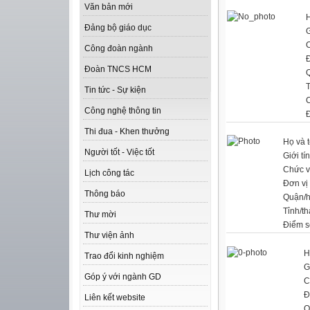
Văn bản mới
H
Đảng bộ giáo dục
G
Công đoàn ngành
Đ
Đoàn TNCS HCM
T
Tin tức - Sự kiện
Công nghệ thông tin
Thi đua - Khen thưởng
Họ và 
Người tốt - Việc tốt
Giới tí
Chức 
Lịch công tác
Đơn vị
Thông báo
Quận/
Tỉnh/t
Thư mời
Điểm s
Thư viện ảnh
H
Trao đổi kinh nghiệm
G
Góp ý với ngành GD
C
Đ
Liên kết website
Q