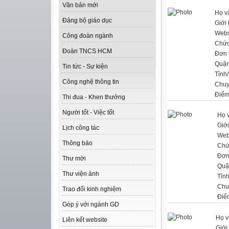
Văn bản mới
Họ v
Đảng bộ giáo dục
Giới 
Webs
Công đoàn ngành
Chức
Đoàn TNCS HCM
Đơn 
Quận
Tin tức - Sự kiện
Tỉnh
Công nghệ thông tin
Chuy
Điểm
Thi đua - Khen thưởng
Người tốt - Việc tốt
Họ 
Giới
Lịch công tác
Web
Thông báo
Chứ
Đơn
Thư mời
Quậ
Thư viện ảnh
Tỉn
Chu
Trao đổi kinh nghiệm
Điể
Góp ý với ngành GD
Họ v
Liên kết website
Giới 