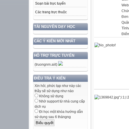
Soạn bài trực tuyến
Webs
Chứ
Các trang trực thuộc
Đơn 
Quậ
TÀI NGUYÊN DẠY HỌC
Tỉnh
Điểm
CÁC Ý KIẾN MỚI NHẤT
HỖ TRỢ TRỰC TUYẾN
(truongnm.aiit)
ĐIỀU TRA Ý KIẾN
Xin hỏi, phức tạp như này các
thầy sẽ sử dụng như nào
Không sử dụng
Nhờ support từ nhà cung cấp
dịch vụ
Đi học một khóa hướng dẫn
sử dụng sau 6 thángng