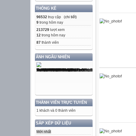
THỐNG KÊ
96532
truy cập (
chi tiết
)
9
trong hôm nay
213729
lượt xem
12
trong hôm nay
87
thành viên
ẢNH NGẪU NHIÊN
THÀNH VIÊN TRỰC TUYẾN
1 khách và 0 thành viên
SẮP XẾP DỮ LIỆU
Mới nhất