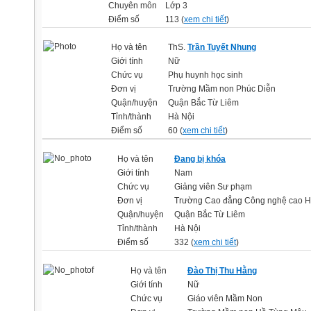
Chuyên môn
Lớp 3
Điểm số
113 (
xem chi tiết
)
Họ và tên
ThS.
Trần Tuyết Nhung
Giới tính
Nữ
Chức vụ
Phụ huynh học sinh
Đơn vị
Trường Mầm non Phúc Diễn
Quận/huyện
Quận Bắc Từ Liêm
Tỉnh/thành
Hà Nội
Điểm số
60 (
xem chi tiết
)
Họ và tên
Đang bị khóa
Giới tính
Nam
Chức vụ
Giảng viên Sư phạm
Đơn vị
Trường Cao đẳng Công nghệ cao H
Quận/huyện
Quận Bắc Từ Liêm
Tỉnh/thành
Hà Nội
Điểm số
332 (
xem chi tiết
)
Họ và tên
Đào Thị Thu Hằng
Giới tính
Nữ
Chức vụ
Giáo viên Mầm Non