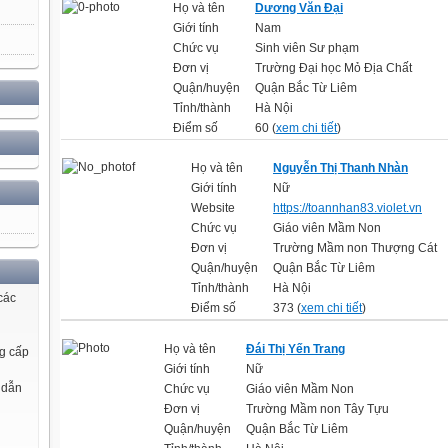
Họ và tên
Dương Văn Đại
Giới tính
Nam
Chức vụ
Sinh viên Sư phạm
Đơn vị
Trường Đại học Mỏ Địa Chất
Quận/huyện
Quận Bắc Từ Liêm
Tỉnh/thành
Hà Nội
Điểm số
60 (
xem chi tiết
)
Họ và tên
Nguyễn Thị Thanh Nhàn
Giới tính
Nữ
Website
https://toannhan83.violet.vn
Chức vụ
Giáo viên Mầm Non
Đơn vị
Trường Mầm non Thượng Cát
Quận/huyện
Quận Bắc Từ Liêm
Tỉnh/thành
Hà Nội
các
Điểm số
373 (
xem chi tiết
)
Họ và tên
Đái Thị Yến Trang
g cấp
Giới tính
Nữ
 dẫn
Chức vụ
Giáo viên Mầm Non
Đơn vị
Trường Mầm non Tây Tựu
Quận/huyện
Quận Bắc Từ Liêm