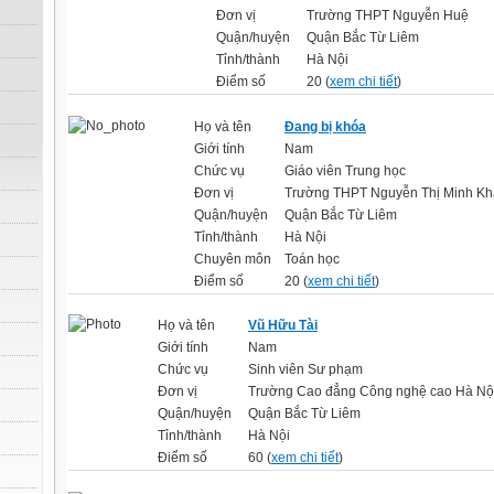
Đơn vị
Trường THPT Nguyễn Huệ
Quận/huyện
Quận Bắc Từ Liêm
Tỉnh/thành
Hà Nội
Điểm số
20 (
xem chi tiết
)
Họ và tên
Đang bị khóa
Giới tính
Nam
Chức vụ
Giáo viên Trung học
Đơn vị
Trường THPT Nguyễn Thị Minh Kh
Quận/huyện
Quận Bắc Từ Liêm
Tỉnh/thành
Hà Nội
Chuyên môn
Toán học
Điểm số
20 (
xem chi tiết
)
Họ và tên
Vũ Hữu Tài
Giới tính
Nam
Chức vụ
Sinh viên Sư phạm
Đơn vị
Trường Cao đẳng Công nghệ cao Hà Nộ
Quận/huyện
Quận Bắc Từ Liêm
Tỉnh/thành
Hà Nội
Điểm số
60 (
xem chi tiết
)