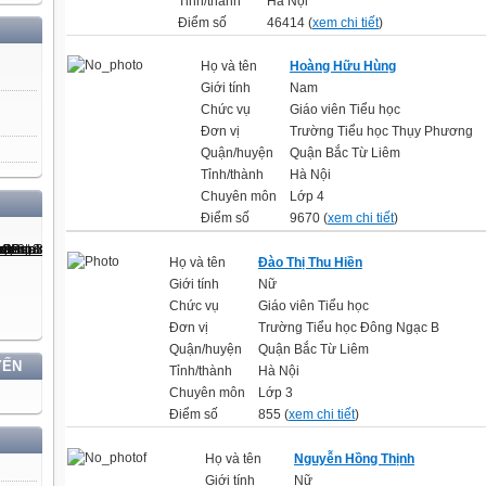
Tỉnh/thành
Hà Nội
Điểm số
46414 (
xem chi tiết
)
Họ và tên
Hoàng Hữu Hùng
Giới tính
Nam
Chức vụ
Giáo viên Tiểu học
Đơn vị
Trường Tiểu học Thụy Phương
Quận/huyện
Quận Bắc Từ Liêm
Tỉnh/thành
Hà Nội
Chuyên môn
Lớp 4
Điểm số
9670 (
xem chi tiết
)
Họ và tên
Đào Thị Thu Hiền
Giới tính
Nữ
Chức vụ
Giáo viên Tiểu học
Đơn vị
Trường Tiểu học Đông Ngạc B
Quận/huyện
Quận Bắc Từ Liêm
YẾN
Tỉnh/thành
Hà Nội
Chuyên môn
Lớp 3
Điểm số
855 (
xem chi tiết
)
Họ và tên
Nguyễn Hồng Thịnh
Giới tính
Nữ