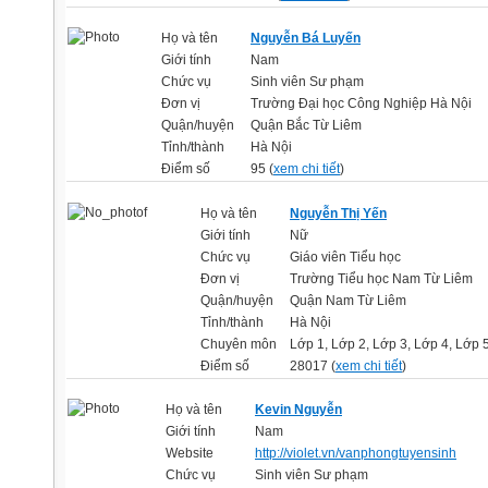
Họ và tên
Nguyễn Bá Luyến
Giới tính
Nam
Chức vụ
Sinh viên Sư phạm
Đơn vị
Trường Đại học Công Nghiệp Hà Nội
Quận/huyện
Quận Bắc Từ Liêm
Tỉnh/thành
Hà Nội
Điểm số
95 (
xem chi tiết
)
Họ và tên
Nguyễn Thị Yến
Giới tính
Nữ
Chức vụ
Giáo viên Tiểu học
Đơn vị
Trường Tiểu học Nam Từ Liêm
Quận/huyện
Quận Nam Từ Liêm
Tỉnh/thành
Hà Nội
Chuyên môn
Lớp 1, Lớp 2, Lớp 3, Lớp 4, Lớp 
Điểm số
28017 (
xem chi tiết
)
Họ và tên
Kevin Nguyễn
Giới tính
Nam
Website
http://violet.vn/vanphongtuyensinh
Chức vụ
Sinh viên Sư phạm