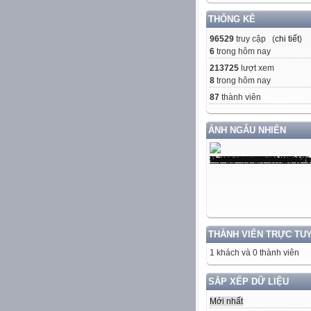
THỐNG KÊ
96529
truy cập (
chi tiết
)
6
trong hôm nay
213725
lượt xem
8
trong hôm nay
87
thành viên
ẢNH NGẪU NHIÊN
THÀNH VIÊN TRỰC TU
1 khách và 0 thành viên
SẮP XẾP DỮ LIỆU
Mới nhất