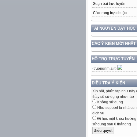
Soạn bài trực tuyến
Các trang trực thuộc
TÀI NGUYÊN DẠY HỌC
CÁC Ý KIẾN MỚI NHẤT
HỖ TRỢ TRỰC TUYẾN
(truongnm.aiit)
ĐIỀU TRA Ý KIẾN
Xin hỏi, phức tạp như này 
thầy sẽ sử dụng như nào
Không sử dụng
Nhờ support từ nhà cun
dịch vụ
Đi học một khóa hướng
sử dụng sau 6 thángng