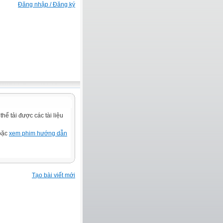
Đăng nhập / Đăng ký
ể tải được các tài liệu
hoặc
xem phim hướng dẫn
Tạo bài viết mới