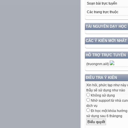
Soạn bài trực tuyến
Các trang trực thuộc
TÀI NGUYÊN DẠY HỌC
CÁC Ý KIẾN MỚI NHẤT
HỖ TRỢ TRỰC TUYẾN
(truongnm.aiit)
ĐIỀU TRA Ý KIẾN
Xin hỏi, phức tạp như này 
thầy sẽ sử dụng như nào
Không sử dụng
Nhờ support từ nhà cun
dịch vụ
Đi học một khóa hướng
sử dụng sau 6 thángng