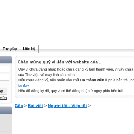
Trợ giúp
Liên hệ
Chào mừng quý vị đến với website của ...
Quý vị chưa đăng nhập hoặc chưa đăng ký làm thành viên, vì vậy chưa th
của Thư viện về máy tính của mình.
Nếu chưa đăng ký, hãy nhấn vào chữ
ĐK thành viên
ở phía bên trái, 
tại đây
Nếu đã đăng ký rồi, quý vị có thể đăng nhập ở ngay phía bên trái.
viên
Gốc
>
Bài viết
>
Người tốt - Việc tốt
>