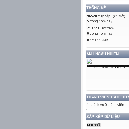
THỐNG KÊ
96528
truy cập (
chi tiết
)
5
trong hôm nay
213723
lượt xem
6
trong hôm nay
87
thành viên
ẢNH NGẪU NHIÊN
THÀNH VIÊN TRỰC TU
1 khách và 0 thành viên
SẮP XẾP DỮ LIỆU
Mới nhất