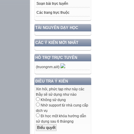
Soạn bài trực tuyến
Các trang trực thuộc
TÀI NGUYÊN DẠY HỌC
CÁC Ý KIẾN MỚI NHẤT
HỖ TRỢ TRỰC TUYẾN
(truongnm.aiit)
ĐIỀU TRA Ý KIẾN
Xin hỏi, phức tạp như này các
thầy sẽ sử dụng như nào
Không sử dụng
Nhờ support từ nhà cung cấp
dịch vụ
Đi học một khóa hướng dẫn
sử dụng sau 6 thángng