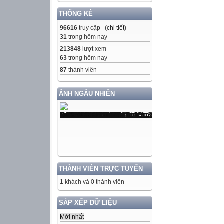
THỐNG KÊ
96616
truy cập (
chi tiết
)
31
trong hôm nay
213848
lượt xem
63
trong hôm nay
87
thành viên
ẢNH NGẪU NHIÊN
THÀNH VIÊN TRỰC TUYẾN
1 khách và 0 thành viên
SẮP XẾP DỮ LIỆU
Mới nhất