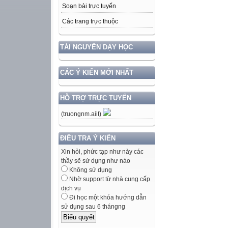
Soạn bài trực tuyến
Các trang trực thuộc
TÀI NGUYÊN DẠY HỌC
CÁC Ý KIẾN MỚI NHẤT
HỖ TRỢ TRỰC TUYẾN
(truongnm.aiit)
ĐIỀU TRA Ý KIẾN
Xin hỏi, phức tạp như này các
thầy sẽ sử dụng như nào
Không sử dụng
Nhờ support từ nhà cung cấp
dịch vụ
Đi học một khóa hướng dẫn
sử dụng sau 6 thángng