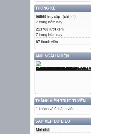
THỐNG KÊ
96569
truy cập (
chi tiết
)
7
trong hôm nay
213768
lượt xem
7
trong hôm nay
87
thành viên
ẢNH NGẪU NHIÊN
THÀNH VIÊN TRỰC TUYẾN
1 khách và 0 thành viên
SẮP XẾP DỮ LIỆU
Mới nhất