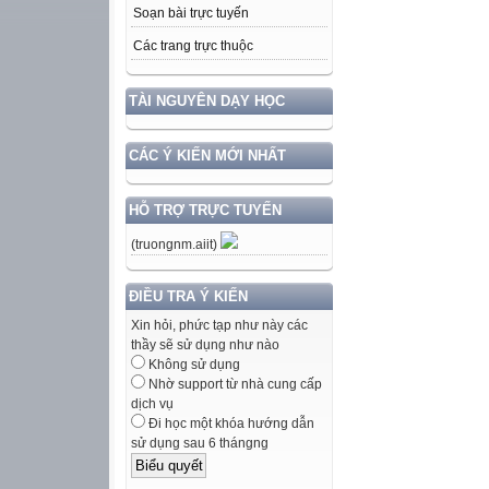
Soạn bài trực tuyến
Các trang trực thuộc
TÀI NGUYÊN DẠY HỌC
CÁC Ý KIẾN MỚI NHẤT
HỖ TRỢ TRỰC TUYẾN
(truongnm.aiit)
ĐIỀU TRA Ý KIẾN
Xin hỏi, phức tạp như này các
thầy sẽ sử dụng như nào
Không sử dụng
Nhờ support từ nhà cung cấp
dịch vụ
Đi học một khóa hướng dẫn
sử dụng sau 6 thángng