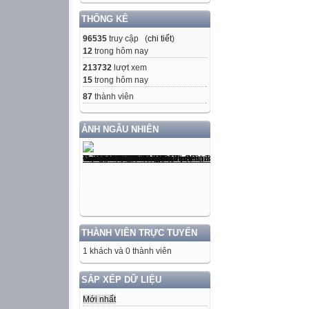
THỐNG KÊ
96535
truy cập (
chi tiết
)
12
trong hôm nay
213732
lượt xem
15
trong hôm nay
87
thành viên
ẢNH NGẪU NHIÊN
THÀNH VIÊN TRỰC TUYẾN
1 khách và 0 thành viên
SẮP XẾP DỮ LIỆU
Mới nhất