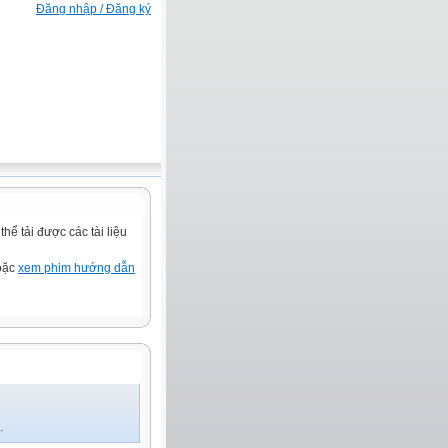
Đăng nhập / Đăng ký
ể tải được các tài liệu
hoặc
xem phim hướng dẫn
.