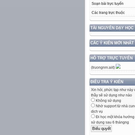
Soạn bài trực tuyến
Các trang trực thuộc
TÀI NGUYÊN DẠY HỌC
CÁC Ý KIẾN MỚI NHẤT
HỖ TRỢ TRỰC TUYẾN
(truongnm.aiit)
ĐIỀU TRA Ý KIẾN
Xin hỏi, phức tạp như này 
thầy sẽ sử dụng như nào
Không sử dụng
Nhờ support từ nhà cun
dịch vụ
Đi học một khóa hướng
sử dụng sau 6 thángng