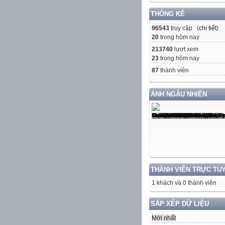
THỐNG KÊ
96543
truy cập (
chi tiết
)
20
trong hôm nay
213740
lượt xem
23
trong hôm nay
87
thành viên
ẢNH NGẪU NHIÊN
THÀNH VIÊN TRỰC TU
1 khách và 0 thành viên
SẮP XẾP DỮ LIỆU
Mới nhất