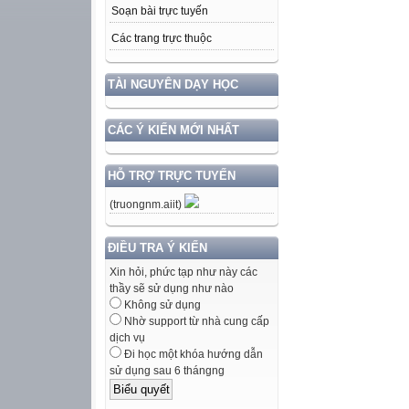
Soạn bài trực tuyến
Các trang trực thuộc
TÀI NGUYÊN DẠY HỌC
CÁC Ý KIẾN MỚI NHẤT
HỖ TRỢ TRỰC TUYẾN
(truongnm.aiit)
ĐIỀU TRA Ý KIẾN
Xin hỏi, phức tạp như này các
thầy sẽ sử dụng như nào
Không sử dụng
Nhờ support từ nhà cung cấp
dịch vụ
Đi học một khóa hướng dẫn
sử dụng sau 6 thángng