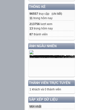
THỐNG KÊ
96557
truy cập (
chi tiết
)
11
trong hôm nay
213756
lượt xem
13
trong hôm nay
87
thành viên
ẢNH NGẪU NHIÊN
THÀNH VIÊN TRỰC TUYẾN
1 khách và 0 thành viên
SẮP XẾP DỮ LIỆU
Mới nhất