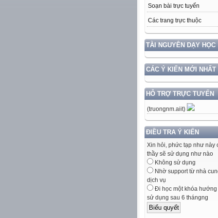
Soạn bài trực tuyến
Các trang trực thuộc
TÀI NGUYÊN DẠY HỌC
CÁC Ý KIẾN MỚI NHẤT
HỖ TRỢ TRỰC TUYẾN
(truongnm.aiit)
ĐIỀU TRA Ý KIẾN
Xin hỏi, phức tạp như này 
thầy sẽ sử dụng như nào
Không sử dụng
Nhờ support từ nhà cun
dịch vụ
Đi học một khóa hướng
sử dụng sau 6 thángng