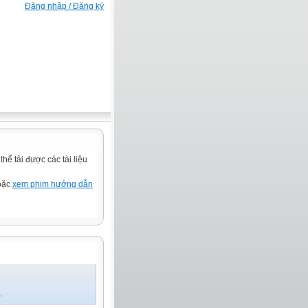
Đăng nhập / Đăng ký
ể tải được các tài liệu
hoặc
xem phim hướng dẫn
.