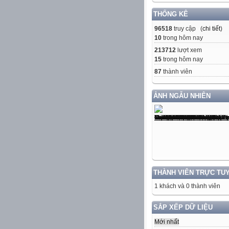
THỐNG KÊ
96518
truy cập (
chi tiết
)
10
trong hôm nay
213712
lượt xem
15
trong hôm nay
87
thành viên
ẢNH NGẪU NHIÊN
THÀNH VIÊN TRỰC TU
1 khách và 0 thành viên
SẮP XẾP DỮ LIỆU
Mới nhất