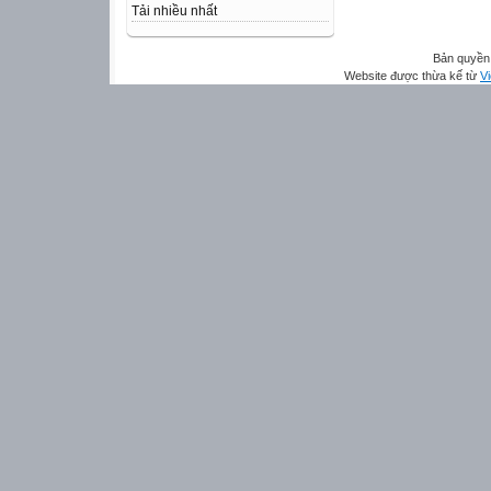
Tải nhiều nhất
Bản quyền 
Website được thừa kế từ
Vi