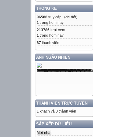
THỐNG KÊ
96586
truy cập (
chi tiết
)
1
trong hôm nay
213786
lượt xem
1
trong hôm nay
87
thành viên
ẢNH NGẪU NHIÊN
THÀNH VIÊN TRỰC TUYẾN
1 khách và 0 thành viên
SẮP XẾP DỮ LIỆU
Mới nhất