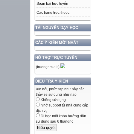
Soạn bài trực tuyến
Các trang trực thuộc
TÀI NGUYÊN DẠY HỌC
CÁC Ý KIẾN MỚI NHẤT
HỖ TRỢ TRỰC TUYẾN
(truongnm.aiit)
ĐIỀU TRA Ý KIẾN
Xin hỏi, phức tạp như này các
thầy sẽ sử dụng như nào
Không sử dụng
Nhờ support từ nhà cung cấp
dịch vụ
Đi học một khóa hướng dẫn
sử dụng sau 6 thángng