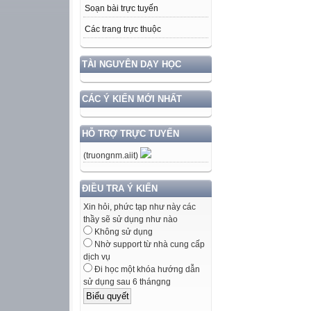
Soạn bài trực tuyến
Các trang trực thuộc
TÀI NGUYÊN DẠY HỌC
CÁC Ý KIẾN MỚI NHẤT
HỖ TRỢ TRỰC TUYẾN
(truongnm.aiit)
ĐIỀU TRA Ý KIẾN
Xin hỏi, phức tạp như này các
thầy sẽ sử dụng như nào
Không sử dụng
Nhờ support từ nhà cung cấp
dịch vụ
Đi học một khóa hướng dẫn
sử dụng sau 6 thángng