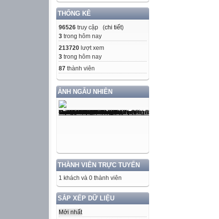
THỐNG KÊ
96526
truy cập (
chi tiết
)
3
trong hôm nay
213720
lượt xem
3
trong hôm nay
87
thành viên
ẢNH NGẪU NHIÊN
THÀNH VIÊN TRỰC TUYẾN
1 khách và 0 thành viên
SẮP XẾP DỮ LIỆU
Mới nhất