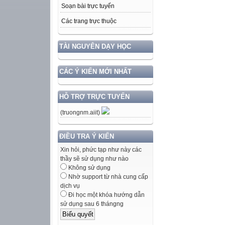
Soạn bài trực tuyến
Các trang trực thuộc
TÀI NGUYÊN DẠY HỌC
CÁC Ý KIẾN MỚI NHẤT
HỖ TRỢ TRỰC TUYẾN
(truongnm.aiit)
ĐIỀU TRA Ý KIẾN
Xin hỏi, phức tạp như này các
thầy sẽ sử dụng như nào
Không sử dụng
Nhờ support từ nhà cung cấp
dịch vụ
Đi học một khóa hướng dẫn
sử dụng sau 6 thángng