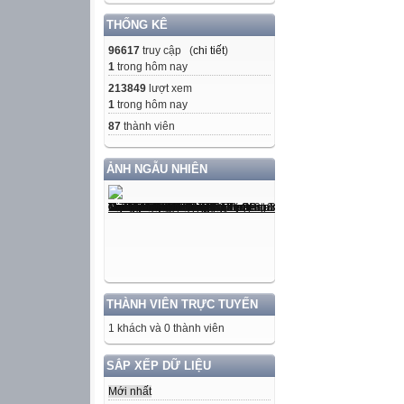
THỐNG KÊ
96617
truy cập (
chi tiết
)
1
trong hôm nay
213849
lượt xem
1
trong hôm nay
87
thành viên
ẢNH NGẪU NHIÊN
THÀNH VIÊN TRỰC TUYẾN
1 khách và 0 thành viên
SẮP XẾP DỮ LIỆU
Mới nhất