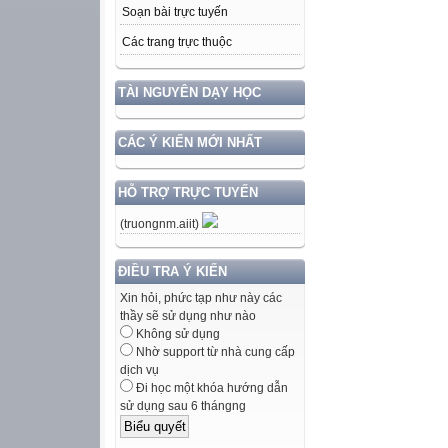
Soạn bài trực tuyến
Các trang trực thuộc
TÀI NGUYÊN DẠY HỌC
CÁC Ý KIẾN MỚI NHẤT
HỖ TRỢ TRỰC TUYẾN
(truongnm.aiit)
ĐIỀU TRA Ý KIẾN
Xin hỏi, phức tạp như này các
thầy sẽ sử dụng như nào
Không sử dụng
Nhờ support từ nhà cung cấp
dịch vụ
Đi học một khóa hướng dẫn
sử dụng sau 6 thángng