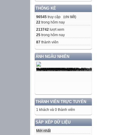
THỐNG KÊ
96545
truy cập (
chi tiết
)
22
trong hôm nay
213742
lượt xem
25
trong hôm nay
87
thành viên
ẢNH NGẪU NHIÊN
THÀNH VIÊN TRỰC TUYẾN
1 khách và 0 thành viên
SẮP XẾP DỮ LIỆU
Mới nhất