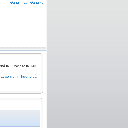
Đăng nhập / Đăng ký
ể tải được các tài liệu
hoặc
xem phim hướng dẫn
.