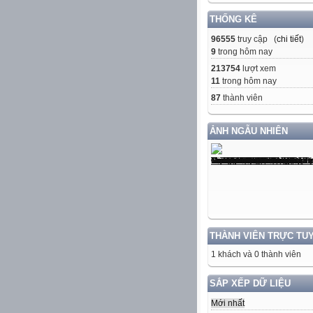
THỐNG KÊ
96555
truy cập (
chi tiết
)
9
trong hôm nay
213754
lượt xem
11
trong hôm nay
87
thành viên
ẢNH NGẪU NHIÊN
THÀNH VIÊN TRỰC TU
1 khách và 0 thành viên
SẮP XẾP DỮ LIỆU
Mới nhất