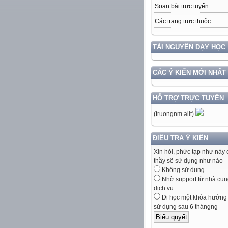
Soạn bài trực tuyến
Các trang trực thuộc
TÀI NGUYÊN DẠY HỌC
CÁC Ý KIẾN MỚI NHẤT
HỖ TRỢ TRỰC TUYẾN
(truongnm.aiit)
ĐIỀU TRA Ý KIẾN
Xin hỏi, phức tạp như này 
thầy sẽ sử dụng như nào
Không sử dụng
Nhờ support từ nhà cun
dịch vụ
Đi học một khóa hướng
sử dụng sau 6 thángng