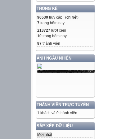
THỐNG KÊ
96530
truy cập (
chi tiết
)
7
trong hôm nay
213727
lượt xem
10
trong hôm nay
87
thành viên
ẢNH NGẪU NHIÊN
THÀNH VIÊN TRỰC TUYẾN
1 khách và 0 thành viên
SẮP XẾP DỮ LIỆU
Mới nhất