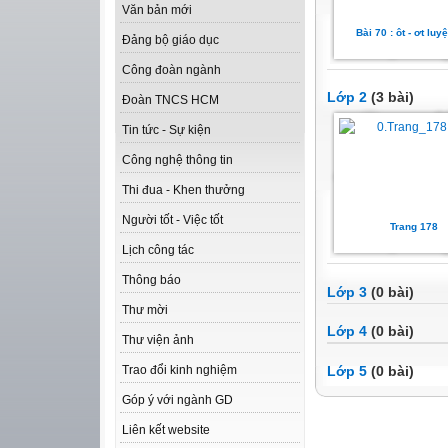
Văn bản mới
Bài 70 : ôt - ơt luy
Đảng bộ giáo dục
Công đoàn ngành
Lớp 2
(3 bài)
Đoàn TNCS HCM
Tin tức - Sự kiện
Công nghệ thông tin
Thi đua - Khen thưởng
Người tốt - Việc tốt
Trang 178
Lịch công tác
Thông báo
Lớp 3
(0 bài)
Thư mời
Lớp 4
(0 bài)
Thư viện ảnh
Lớp 5
(0 bài)
Trao đổi kinh nghiệm
Góp ý với ngành GD
Liên kết website