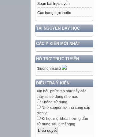
Soạn bài trực tuyến
Các trang trực thuộc
TÀI NGUYÊN DẠY HỌC
CÁC Ý KIẾN MỚI NHẤT
HỖ TRỢ TRỰC TUYẾN
(truongnm.aiit)
ĐIỀU TRA Ý KIẾN
Xin hỏi, phức tạp như này các
thầy sẽ sử dụng như nào
Không sử dụng
Nhờ support từ nhà cung cấp
dịch vụ
Đi học một khóa hướng dẫn
sử dụng sau 6 thángng