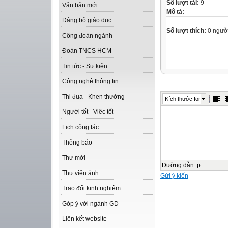
Số lượt tải:
9
Văn bản mới
Mô tả:
Đảng bộ giáo dục
Số lượt thích:
0 ngườ
Công đoàn ngành
Đoàn TNCS HCM
Tin tức - Sự kiện
Công nghệ thông tin
Thi đua - Khen thưởng
Kích thước font
Người tốt - Việc tốt
Lịch công tác
Thông báo
Thư mời
Đường dẫn
:
p
Thư viện ảnh
Gửi ý kiến
Trao đổi kinh nghiệm
Góp ý với ngành GD
Liên kết website