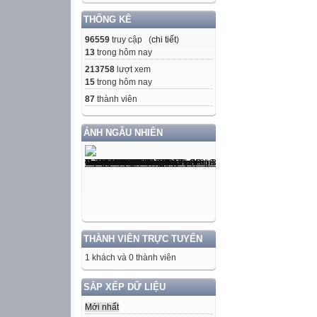
THỐNG KÊ
96559
truy cập (
chi tiết
)
13
trong hôm nay
213758
lượt xem
15
trong hôm nay
87
thành viên
ẢNH NGẪU NHIÊN
THÀNH VIÊN TRỰC TUYẾN
1 khách và 0 thành viên
SẮP XẾP DỮ LIỆU
Mới nhất