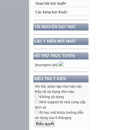
Soạn bài trực tuyến
Các trang trực thuộc
TÀI NGUYÊN DẠY HỌC
CÁC Ý KIẾN MỚI NHẤT
HỖ TRỢ TRỰC TUYẾN
(truongnm.aiit)
ĐIỀU TRA Ý KIẾN
Xin hỏi, phức tạp như này các
thầy sẽ sử dụng như nào
Không sử dụng
Nhờ support từ nhà cung cấp
dịch vụ
Đi học một khóa hướng dẫn
sử dụng sau 6 thángng