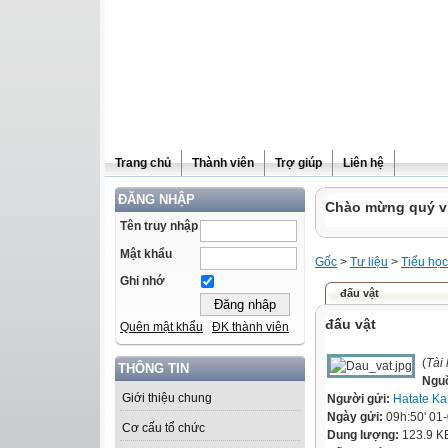
Trang chủ
Thành viên
Trợ giúp
Liên hệ
ĐĂNG NHẬP
Chào mừng quý vị 
Tên truy nhập
Mật khẩu
Gốc
>
Tư liệu
>
Tiểu học
Ghi nhớ
đấu vật
đấu vật
Quên mật khẩu
ĐK thành viên
(
Tài
THÔNG TIN
Ngu
Giới thiệu chung
Người gửi:
Hatate Ka
Ngày gửi:
09h:50' 01
Cơ cấu tổ chức
Dung lượng:
123.9 K