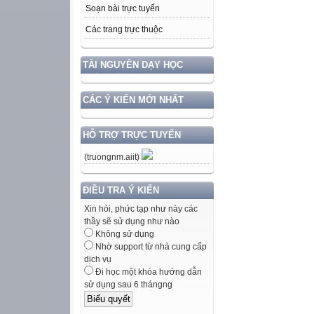
Soạn bài trực tuyến
Các trang trực thuộc
TÀI NGUYÊN DẠY HỌC
CÁC Ý KIẾN MỚI NHẤT
HỖ TRỢ TRỰC TUYẾN
(truongnm.aiit)
ĐIỀU TRA Ý KIẾN
Xin hỏi, phức tạp như này các
thầy sẽ sử dụng như nào
Không sử dụng
Nhờ support từ nhà cung cấp
dịch vụ
Đi học một khóa hướng dẫn
sử dụng sau 6 thángng