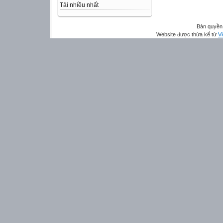
Tải nhiều nhất
Bản quyền 
Website được thừa kế từ
Vi