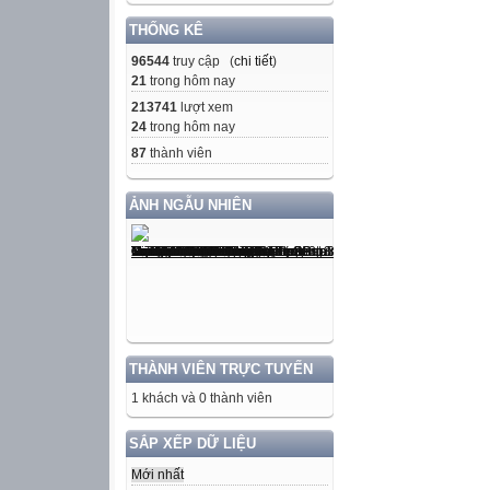
THỐNG KÊ
96544
truy cập (
chi tiết
)
21
trong hôm nay
213741
lượt xem
24
trong hôm nay
87
thành viên
ẢNH NGẪU NHIÊN
THÀNH VIÊN TRỰC TUYẾN
1 khách và 0 thành viên
SẮP XẾP DỮ LIỆU
Mới nhất