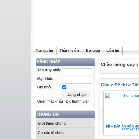
Trang chủ
Thành viên
Trợ giúp
Liên hệ
ĐĂNG NHẬP
Chào mừng quý vị 
Tên truy nhập
Mật khẩu
Gốc
>
Đề thi
>
Tiể
Ghi nhớ
Quên mật khẩu
ĐK thành viên
THÔNG TIN
Giới thiệu chung
ĐỀ + ĐÁP ÁN MÔN HK 
... 2012 - 201
Cơ cấu tổ chức