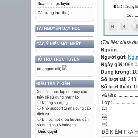
Soạn bài trực tuyến
Các trang trực thuộc
TÀI NGUYÊN DẠY HỌC
(
Tài liệu chưa đ
CÁC Ý KIẾN MỚI NHẤT
Nguồn:
Người gửi:
Ngu
HỖ TRỢ TRỰC TUYẾN
Ngày gửi:
09h:0
(truongnm.aiit)
Dung lượng:
10
Số lượt tải:
248
ĐIỀU TRA Ý KIẾN
Số lượt thích:
0
Xin hỏi, phức tạp như này các
và tên: ....................
thầy sẽ sử dụng như nào
Lớp: .....................
Không sử dụng
Nhờ support từ nhà cung cấp

dịch vụ

Đi học một khóa hướng dẫn

sử dụng sau 6 thángng
ĐỀ KIỂM TRA H