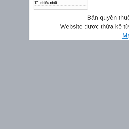
Tải nhiều nhất
Bài 4: Học sinh 
Bản quyền thu
2A có bao nhiêu
.............................
Website được thừa kế t
M
Bài 5: Trong hìn
Có …..….hình ta
HƯỚNG DẪN ĐÁ
BÀI KHẢO SÁT
NĂM HỌC : 2012
Bài 1: 2 điểm, 
Câu 1: A Câu 2: 