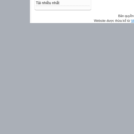
Tải nhiều nhất
Bản quyền 
Website được thừa kế từ
Vi