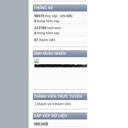
THỐNG KÊ
96570
truy cập (
chi tiết
)
8
trong hôm nay
213769
lượt xem
8
trong hôm nay
87
thành viên
ẢNH NGẪU NHIÊN
THÀNH VIÊN TRỰC TUYẾN
1 khách và 0 thành viên
SẮP XẾP DỮ LIỆU
Mới nhất