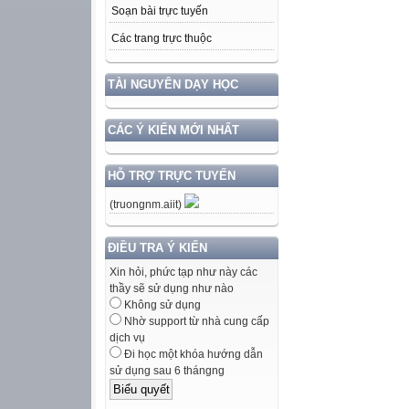
Soạn bài trực tuyến
Các trang trực thuộc
TÀI NGUYÊN DẠY HỌC
CÁC Ý KIẾN MỚI NHẤT
HỖ TRỢ TRỰC TUYẾN
(truongnm.aiit)
ĐIỀU TRA Ý KIẾN
Xin hỏi, phức tạp như này các
thầy sẽ sử dụng như nào
Không sử dụng
Nhờ support từ nhà cung cấp
dịch vụ
Đi học một khóa hướng dẫn
sử dụng sau 6 thángng