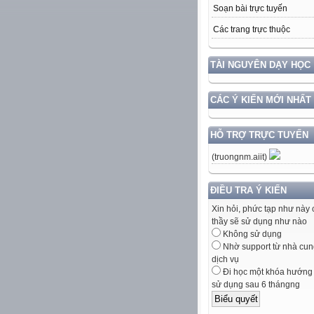
Soạn bài trực tuyến
Các trang trực thuộc
TÀI NGUYÊN DẠY HỌC
CÁC Ý KIẾN MỚI NHẤT
HỖ TRỢ TRỰC TUYẾN
(truongnm.aiit)
ĐIỀU TRA Ý KIẾN
Xin hỏi, phức tạp như này 
thầy sẽ sử dụng như nào
Không sử dụng
Nhờ support từ nhà cun
dịch vụ
Đi học một khóa hướng
sử dụng sau 6 thángng