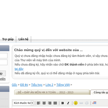
Trợ giúp
Liên hệ
Chào mừng quý vị đến với website của ...
Quý vị chưa đăng nhập hoặc chưa đăng ký làm thành viên, vì vậy chưa th
của Thư viện về máy tính của mình.
Nếu chưa đăng ký, hãy nhấn vào chữ
ĐK thành viên
ở phía bên trái, 
tại đây
Nếu đã đăng ký rồi, quý vị có thể đăng nhập ở ngay phía bên trái.
viên
Gốc
>
Đề thi
>
Tiểu học
>
Lớp 2
>
Tiếng Việt
>
ĐỀ + ĐÁP ÁN MÔN HK II TOÁN ... 2012 - 2013
Cùng tác g
Kích thước font