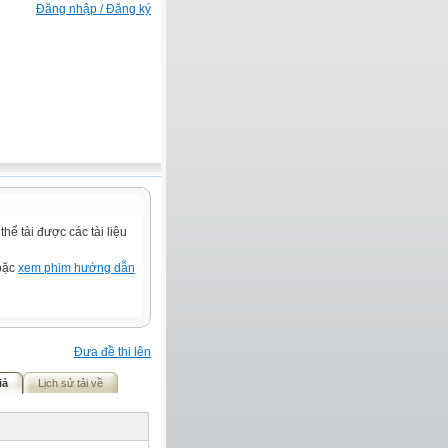
Đăng nhập / Đăng ký
ể tải được các tài liệu
hoặc
xem phim hướng dẫn
Đưa đề thi lên
iả
Lịch sử tải về