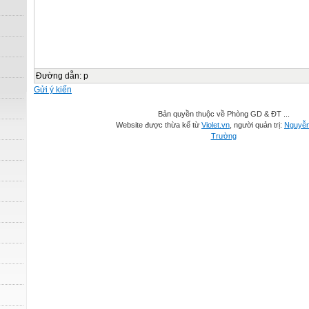
Đường dẫn
:
p
Gửi ý kiến
Bản quyền thuộc về Phòng GD & ĐT ...
Website được thừa kế từ
Violet.vn
, người quản trị:
Nguyễ
Trường