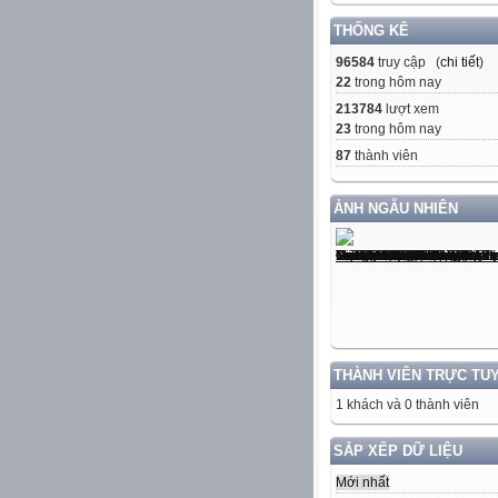
THỐNG KÊ
96584
truy cập (
chi tiết
)
22
trong hôm nay
213784
lượt xem
23
trong hôm nay
87
thành viên
ẢNH NGẪU NHIÊN
THÀNH VIÊN TRỰC TU
1 khách và 0 thành viên
SẮP XẾP DỮ LIỆU
Mới nhất