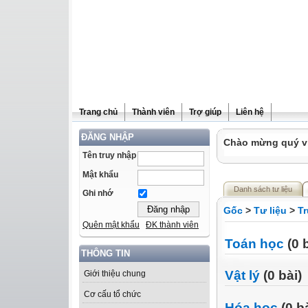
Trang chủ
Thành viên
Trợ giúp
Liên hệ
ĐĂNG NHẬP
Chào mừng quý vị 
Tên truy nhập
Mật khẩu
Danh sách tư liệu
Ghi nhớ
Gốc
>
Tư liệu
>
T
Quên mật khẩu
ĐK thành viên
Toán học
(0 b
THÔNG TIN
Vật lý
(0 bài)
Giới thiệu chung
Cơ cấu tổ chức
Hóa học
(0 bà