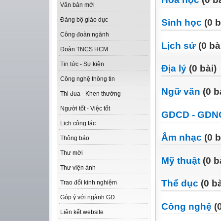
Văn bản mới
Đảng bộ giáo dục
Sinh học
(0 b
Công đoàn ngành
Lịch sử
(0 bà
Đoàn TNCS HCM
Tin tức - Sự kiện
Địa lý
(0 bài)
Công nghệ thông tin
Ngữ văn
(0 b
Thi đua - Khen thưởng
Người tốt - Việc tốt
GDCD - GDN
Lịch công tác
Âm nhạc
(0 b
Thông báo
Thư mời
Mỹ thuật
(0 b
Thư viện ảnh
Thể dục
(0 bà
Trao đổi kinh nghiệm
Góp ý với ngành GD
Công nghệ
(0
Liên kết website