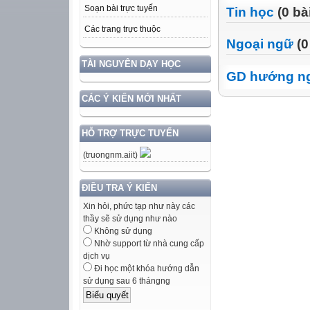
Soạn bài trực tuyến
Tin học
(0 bà
Các trang trực thuộc
Ngoại ngữ
(0
TÀI NGUYÊN DẠY HỌC
GD hướng n
CÁC Ý KIẾN MỚI NHẤT
HỖ TRỢ TRỰC TUYẾN
(truongnm.aiit)
ĐIỀU TRA Ý KIẾN
Xin hỏi, phức tạp như này các
thầy sẽ sử dụng như nào
Không sử dụng
Nhờ support từ nhà cung cấp
dịch vụ
Đi học một khóa hướng dẫn
sử dụng sau 6 thángng