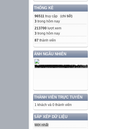
THỐNG KÊ
96511
truy cập (
chi tiết
)
3
trong hôm nay
213700
lượt xem
3
trong hôm nay
87
thành viên
ẢNH NGẪU NHIÊN
THÀNH VIÊN TRỰC TUYẾN
1 khách và 0 thành viên
SẮP XẾP DỮ LIỆU
Mới nhất