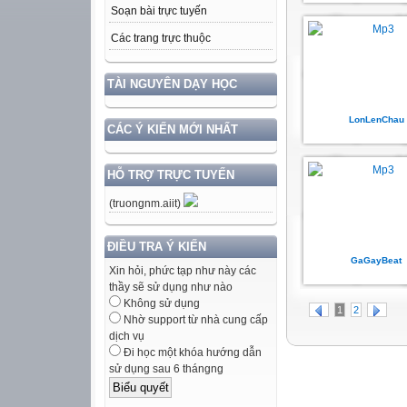
Soạn bài trực tuyến
Các trang trực thuộc
TÀI NGUYÊN DẠY HỌC
LonLenChau
CÁC Ý KIẾN MỚI NHẤT
HỖ TRỢ TRỰC TUYẾN
(truongnm.aiit)
ĐIỀU TRA Ý KIẾN
GaGayBeat
Xin hỏi, phức tạp như này các
thầy sẽ sử dụng như nào
Không sử dụng
1
2
Nhờ support từ nhà cung cấp
dịch vụ
Đi học một khóa hướng dẫn
sử dụng sau 6 thángng