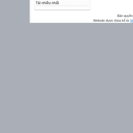
Tải nhiều nhất
Bản quyền 
Website được thừa kế từ
Vi