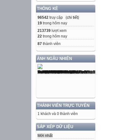
THỐNG KÊ
96542
truy cập (
chi tiết
)
19
trong hôm nay
213739
lượt xem
22
trong hôm nay
87
thành viên
ẢNH NGẪU NHIÊN
THÀNH VIÊN TRỰC TUYẾN
1 khách và 0 thành viên
SẮP XẾP DỮ LIỆU
Mới nhất